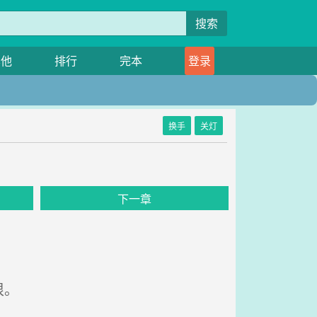
搜索
其他
排行
完本
登录
换手
关灯
下一章
很。