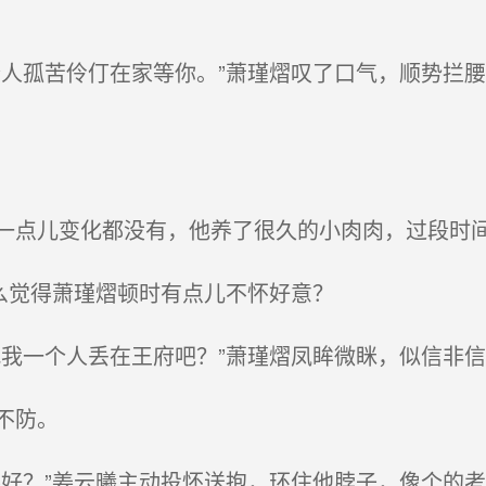
人孤苦伶仃在家等你。”萧瑾熠叹了口气，顺势拦
点儿变化都没有，他养了很久的小肉肉，过段时间
么觉得萧瑾熠顿时有点儿不怀好意？
我一个人丢在王府吧？”萧瑾熠凤眸微眯，似信非信
不防。
好？”姜云曦主动投怀送抱，环住他脖子，像个的