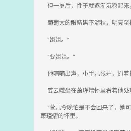
但一岁后，性子就逐渐沉稳起来，
葡萄大的眼睛黑不溜秋，明亮至极
“姐姐。”
“要姐姐。”
他喃喃出声，小手儿张开，抓着
姜云曦坐在萧瑾熠怀里看着他处理
“萱儿今晚怕是不会回来了，她可
萧瑾熠的怀里。