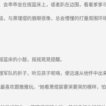
会乖乖坐在摇篮床上，或者趴在边围，看着爹爹
，与萧瑾熠的眉眼很像，总会懵懂的打量周围环
摇篮床的小鼓，摇摇晃晃提醒。
军队的折子，听见孩子呢喃，便迅速从他怀中出
最喜欢跟雅雅玩。”她看萧煜宸要哭要哭的模样，