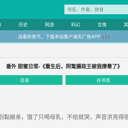
市
历史
网游
科幻
言情
追看新章节，下载本站客户端无广告APP
↓↓↓
番外 甜蜜日常-《重生后，阴鸷摄政王被我撩晕了》
目录
存书签
黏娘亲，饿了只喝母乳，不给就哭，声音洪亮得