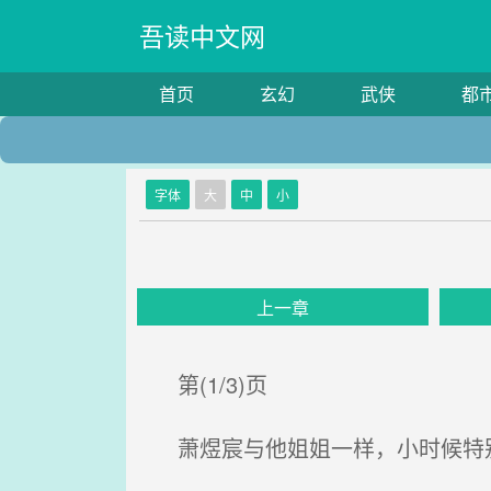
吾读中文网
首页
玄幻
武侠
都
字体
大
中
小
上一章
第(1/3)页
萧煜宸与他姐姐一样，小时候特别