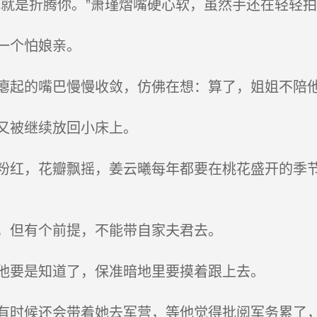
就是折腾你。”萧瑾熠嘴硬心软，虽然手还在轻轻
一个怕娘亲。
起的嘴巴慢慢收敛，仿佛在想：算了，姐姐不陪他
又被继续放回小床上。
红，花瓣飘摇，姜云曦每年都要在桃花盛开的季节
，但有个前提，不能带自家夫君去。
他要是知道了，保准暗地里要摸着跟上去。
时候还会带着她去军营，等他觉得批阅军务累了