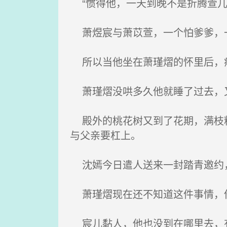
“惯得他，一天到晚不是折腾萱儿
萧煜宸与萧苡萱，一个怕爹爹，
所以当他坐在萧瑾熠的怀里后，瘪
萧瑾熠没哄多久他就睡了过去，
殿外的桃花树又到了花期，满枝粉
与父亲要杠上。
沈嫣今日遣人送来一封踏青邀约
萧瑾熠现在还不知道这件事情，
宸儿黏人，他也没到在哪里去，有