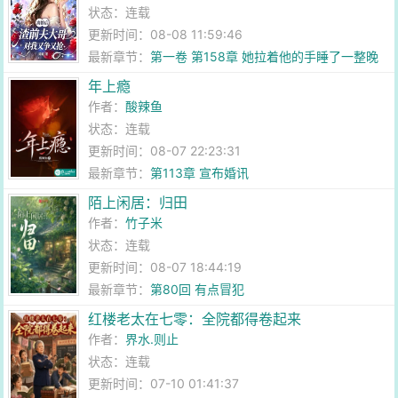
状态：连载
更新时间：08-08 11:59:46
最新章节：
第一卷 第158章 她拉着他的手睡了一整晚
年上瘾
作者：
酸辣鱼
状态：连载
更新时间：08-07 22:23:31
最新章节：
第113章 宣布婚讯
陌上闲居：归田
作者：
竹子米
状态：连载
更新时间：08-07 18:44:19
最新章节：
第80回 有点冒犯
红楼老太在七零：全院都得卷起来
作者：
界水.则止
状态：连载
更新时间：07-10 01:41:37