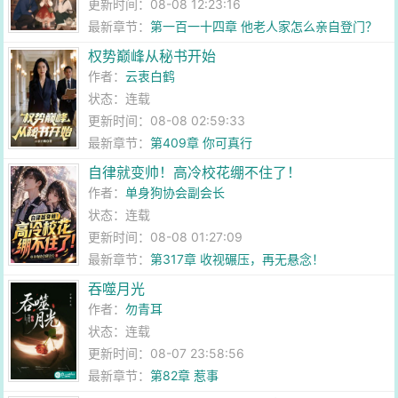
更新时间：08-08 12:23:16
最新章节：
第一百一十四章 他老人家怎么亲自登门？
权势巅峰从秘书开始
作者：
云衷白鹤
状态：连载
更新时间：08-08 02:59:33
最新章节：
第409章 你可真行
自律就变帅！高冷校花绷不住了！
作者：
单身狗协会副会长
状态：连载
更新时间：08-08 01:27:09
最新章节：
第317章 收视碾压，再无悬念！
吞噬月光
作者：
勿青耳
状态：连载
更新时间：08-07 23:58:56
最新章节：
第82章 惹事