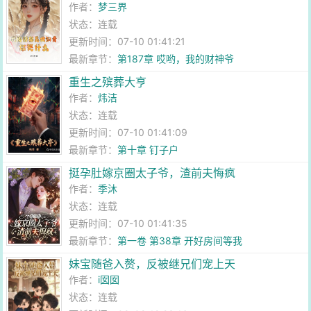
作者：
梦三界
状态：连载
更新时间：07-10 01:41:21
最新章节：
第187章 哎哟，我的财神爷
重生之殡葬大亨
作者：
炜洁
状态：连载
更新时间：07-10 01:41:09
最新章节：
第十章 钉子户
挺孕肚嫁京圈太子爷，渣前夫悔疯
作者：
季沐
状态：连载
更新时间：07-10 01:41:35
最新章节：
第一卷 第38章 开好房间等我
妹宝随爸入赘，反被继兄们宠上天
作者：
i囡囡
状态：连载