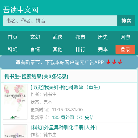
吾读中文网
搜索
首页
玄幻
武侠
都市
历史
网游
科幻
言情
其他
排行
完本
登录
↓↓↓
追看新章节，下载本站客户端无广告APP
钝书生-搜索结果(共3条记录)
[历史]我是奸相他哥遗孀（重生）
作者：
钝书生
状态：完本
更新时间：11-15 03:31:00
最新章节：
135 番外四（7）完结
[科幻]外星异种驯化手册[人外]
作者：
钝书生