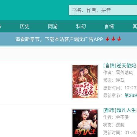
市
历史
网游
科幻
言情
↓↓↓
追看新章节，下载本站客户端无广告APP
[言情]逆天傻
作者：
雪落晴风
状态：连载
更新时间：10-23 1
最新章节：
第36
[都市]超凡人
作者：
金不涣
状态：连载
更新时间：01-30 1