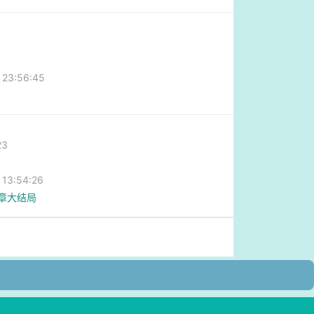
3:56:45
3
3:54:26
1章大结局