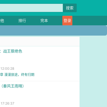
搜索
其他
排行
完本
登录
妃：战王狠绝色
2:00:28
9章 漫漫旅途，终有归期
生（秦风王雨晴）
7:26:37