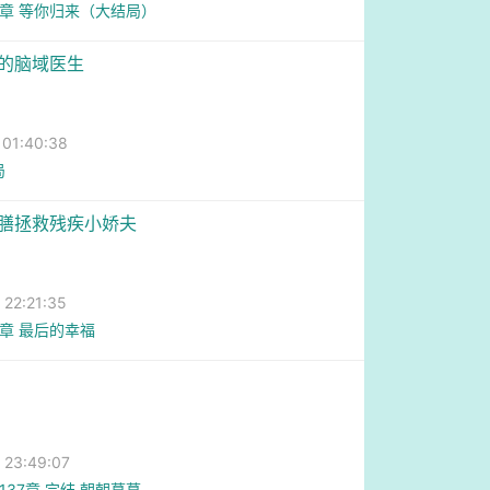
8章 等你归来（大结局）
代的脑域医生
1:40:38
局
药膳拯救残疾小娇夫
2:21:35
8章 最后的幸福
3:49:07
第137章 完结 朝朝暮暮