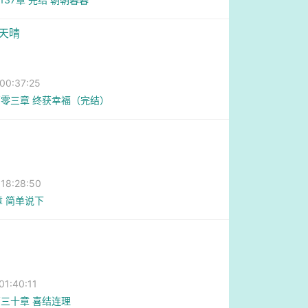
过天晴
0:37:25
零三章 终获幸福（完结）
8:28:50
章 简单说下
1:40:11
三十章 喜结连理