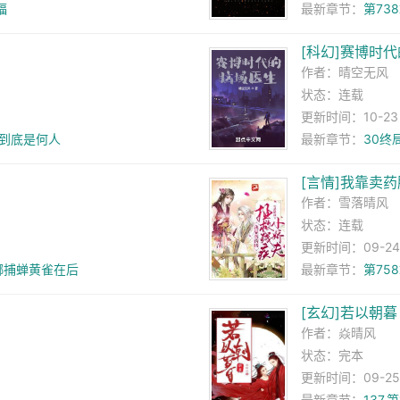
福
最新章节：
第73
[科幻]赛博时
作者：
晴空无风
状态：连载
更新时间：10-23 0
 到底是何人
最新章节：
30终
[言情]我靠卖
作者：
雪落晴风
状态：连载
更新时间：09-24 2
螂捕蝉黄雀在后
最新章节：
第75
[玄幻]若以朝暮
作者：
焱晴风
状态：完本
更新时间：09-25 2
）
最新章节：
137.