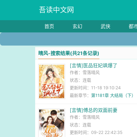
吾读中文网
首页
玄幻
武侠
都
晴风-搜索结果(共21条记录)
[言情]医品狂妃飒爆了
作者：
雪落晴风
状态：连载
更新时间：11-18 19:10:24
最新章节：
第1181章 大结局（下）
[言情]傅总的双面前妻
作者：
雪落晴风
状态：连载
更新时间：09-22 22:42:35