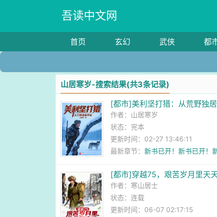
吾读中文网
首页
玄幻
武侠
都
山居寒岁-搜索结果(共3条记录)
[都市]美利坚打猎：从荒野独
作者：
山居寒岁
状态：完本
更新时间：02-27 13:46:11
最新章节：
新书已开！新书已开！
[都市]穿越75，艰苦岁月里天
作者：
寒山居士
状态：连载
更新时间：06-07 02:17:15