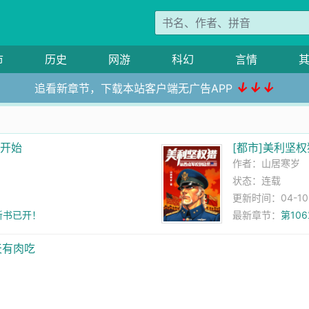
市
历史
网游
科幻
言情
↓↓↓
追看新章节，下载本站客户端无广告APP
居开始
[都市]美利坚
作者：
山居寒岁
状态：连载
更新时间：04-10 0
新书已开！
最新章节：
第10
天有肉吃