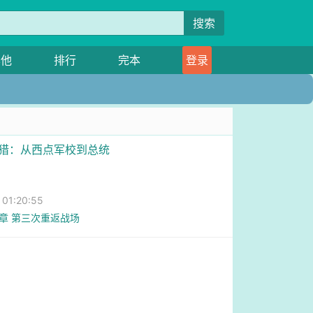
搜索
其他
排行
完本
登录
权猎：从西点军校到总统
1:20:55
6章 第三次重返战场