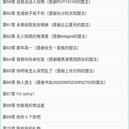
第59章 说真话没人信啊（感谢RUY16109的盟主）
第60章 变成蚊子吸干你（感谢长沙的太阳盟主）
第61章 全拿给陈拾安喝掉（感谢云尘夏天的盟主）
第62章 无人知晓的角落里（感谢ewiges的盟主）
第63章 那年高一（感谢余生丶家族的盟主）
第64章 我爸叫你来吃饭（感谢橘黑渣男团团长的盟主）
第65章 你呼吸怎么突然乱了（感谢上月廿四的盟主）
第66章 铁人道士（感谢书友20220805230852763的盟主）
第67章 I'm sorry！
第68章 你是我的幸运星
第69章 给你卜个卦吧
第70章 陈拾安的礼物