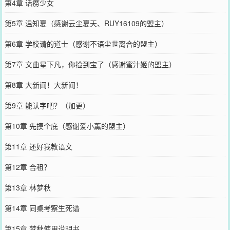
第4章 话痨少女
第5章 温知夏（感谢云尘夏天、RUY16109的盟主）
第6章 学校请的道士（感谢不语尘世离合的盟主）
第7章 文曲星下凡，你捡到宝了（感谢蜜汁姬的盟主）
第8章 大新闻！大新闻！
第9章 能认字吧？（加更）
第10章 先摸个底（感谢爱小薰的盟主）
第11章 还好我教语文
第12章 合租？
第13章 林梦秋
第14章 同桌考察生死谱
第15章 梦秋使用说明书