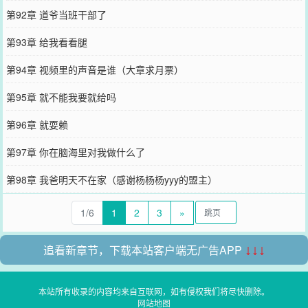
第92章 道爷当班干部了
第93章 给我看看腿
第94章 视频里的声音是谁（大章求月票）
第95章 就不能我要就给吗
第96章 就耍赖
第97章 你在脑海里对我做什么了
第98章 我爸明天不在家（感谢杨杨杨yyy的盟主）
1/6
1
2
3
»
追看新章节，下载本站客户端无广告APP
↓↓↓
本站所有收录的内容均来自互联网，如有侵权我们将尽快删除。
网站地图