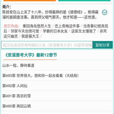
简介：
陈拾安在山上活了十八年，抄得最熟的是《道德经》，练得最
溜的是超度法事。直到师父咽气那天，他才知道——这世道，
做法事要备案，继承道观还要文凭！九年义务教育漏网之鱼咋整
其它作品：
重回海岛悠然人生
/
恋上青梅这件事
/
当青春幻想具现
啊……还能怎？收拾收拾行李，下山游历，顺道考个大学去呗！——
后
/
邻家今天也很可爱
/
学霸的日本女友
/
这医生太懂我了
/
杀死
关键词：人间游历、日常、读书、悠闲、青春
这只幽灵
/
我是猫大王
/
您要是觉得《
贫道要考大学
》还不错的话请不要忘记向您QQ群和微博
微信里的朋友推荐哦！
复制分享
《贫道要考大学》最新12章节
山水一程，静待重逢
第493章 世界很大，想和你一起去看看（大结局）
第492章 人间仙
第491章 燕京的雪
第490章 再回云栖