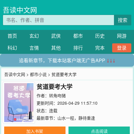
吾读中文网
搜索
首页
玄幻
武侠
都市
历史
网游
科幻
言情
其他
排行
完本
登录
追看新章节，下载本站客户端无广告APP
↓↓↓
吾读中文网
>
都市小说
> 贫道要考大学
贫道要考大学
作者：
转角吻猪
更新时间：2026-04-29 11:57:10
状态：连载
最新章节：
山水一程，静待重逢
加入书架
点击阅读