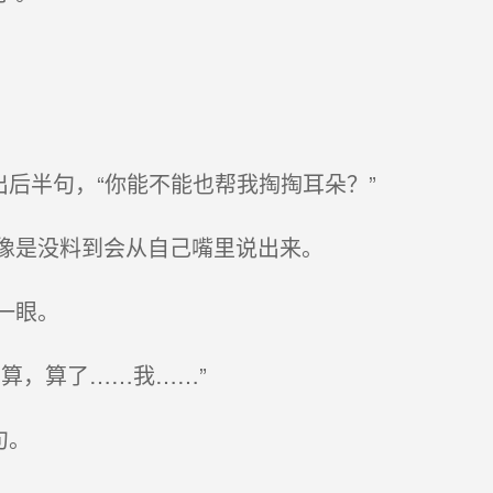
后半句，“你能不能也帮我掏掏耳朵？”
像是没料到会从自己嘴里说出来。
一眼。
算，算了……我……”
句。