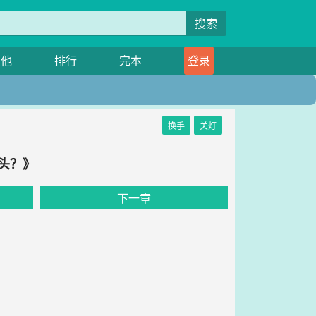
搜索
其他
排行
完本
登录
换手
关灯
头？》
下一章