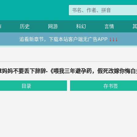
市
历史
网游
科幻
言情
追看新章节，下载本站客户端无广告APP
↓↓↓
6章妈妈不要丢下辞辞-《喂我三年避孕药，假死改嫁你悔白
目录
存书签