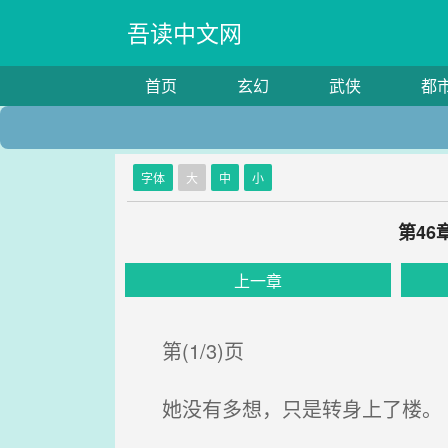
吾读中文网
首页
玄幻
武侠
都
字体
大
中
小
第4
上一章
第(1/3)页
她没有多想，只是转身上了楼。