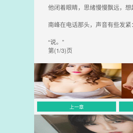
他闭着眼睛，思绪慢慢飘远，想
南峰在电话那头，声音有些发紧：
“说。”
第(1/3)页
上一章