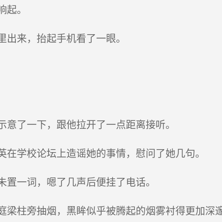
响起。
里出来，抬起手机看了一眼。
示意了一下，跟他拉开了一点距离接听。
在学校论坛上造谣她的事情，慰问了她几句。
未置一词，嗯了几声后便挂了电话。
梁柱旁抽烟，黑眸似乎被腾起的烟雾衬得更加深