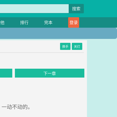
搜索
其他
排行
完本
登录
换手
关灯
下一章
，一动不动的。