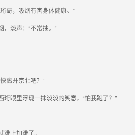
珩哥，吸烟有害身体健康。”
，淡声：“不常抽。”
快离开京北吧？”
珩眼里浮现一抹淡淡的笑意，“怕我跑了？”
就难上加难了。