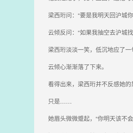
梁西珩问：“要是我明天回沪城你
云倾反问：“如果我抽空去沪城找
梁西珩淡淡一笑，低沉地应了一句
云倾心渐渐落了下来。
看得出来，梁西珩并不反感她的
只是……
她眉头微微蹙起，“你明天该不会