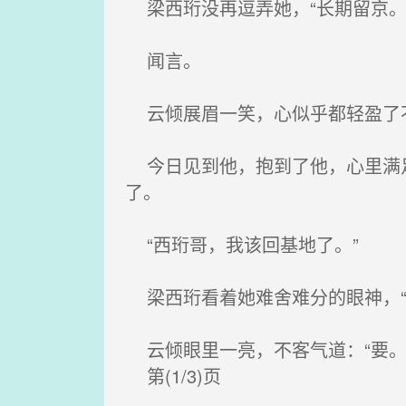
梁西珩没再逗弄她，“长期留京。
闻言。
云倾展眉一笑，心似乎都轻盈了不
今日见到他，抱到了他，心里满足
了。
“西珩哥，我该回基地了。”
梁西珩看着她难舍难分的眼神，“
云倾眼里一亮，不客气道：“要。
第(1/3)页