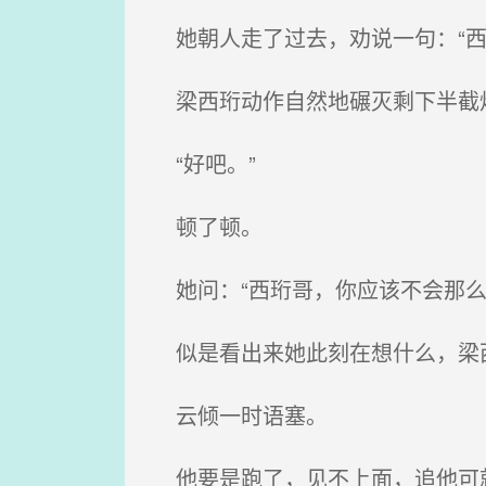
她朝人走了过去，劝说一句：“西
梁西珩动作自然地碾灭剩下半截烟
“好吧。”
顿了顿。
她问：“西珩哥，你应该不会那么
似是看出来她此刻在想什么，梁西
云倾一时语塞。
他要是跑了，见不上面，追他可