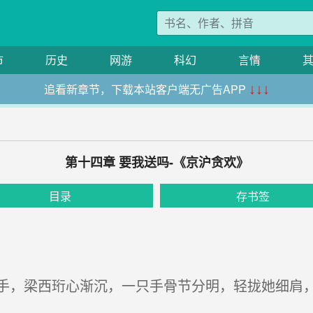
市
历史
网游
科幻
言情
追看新章节，下载本站客户端无广告APP
↓↓↓
第十四章 要我送吗-《京沪贪欢》
目录
存书签
，梁西珩心渐沉，一只手骨节分明，轻拢她细肩