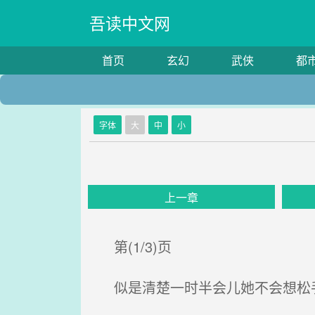
吾读中文网
首页
玄幻
武侠
都
字体
大
中
小
上一章
第(1/3)页
似是清楚一时半会儿她不会想松手