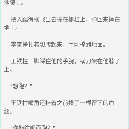
他腰上。
把人踹得横飞出去撞在栅栏上，弹回来摔在
地上。
李奎挣扎着想爬起来，手刚撑到地面。
王铁柱一脚踩住他的手腕，横刀架在他脖子
上。
“想跑？”
王铁柱嘴角还挂着之前挨了一棍留下的血
丝。
“你能往哪而跑？”