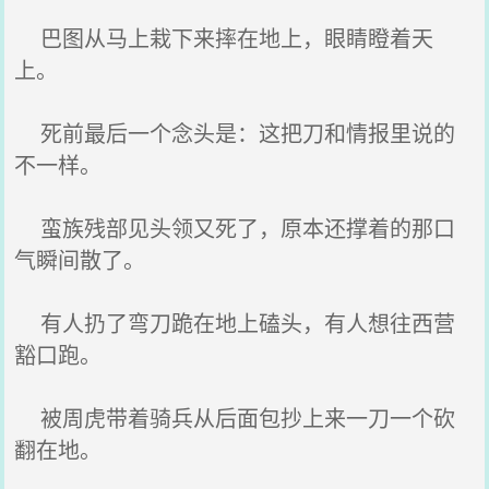
巴图从马上栽下来摔在地上，眼睛瞪着天
上。
死前最后一个念头是：这把刀和情报里说的
不一样。
蛮族残部见头领又死了，原本还撑着的那口
气瞬间散了。
有人扔了弯刀跪在地上磕头，有人想往西营
豁口跑。
被周虎带着骑兵从后面包抄上来一刀一个砍
翻在地。