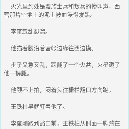
火光里到处是蛮族士兵和叛兵的惨叫声，西
营那片空地上的泥土被血浸得发黑。
李奎趁乱想溜。
他猫着腰沿着营帐边缘往西边摸。
步子又急又乱，踩翻了一个火盆，火星溅了
他一裤腿。
他顾不上拍，闷着头往栅栏豁口方向跑。
王铁柱早就盯着他了。
李奎刚跑到豁口前，王铁柱从侧面一脚踹在