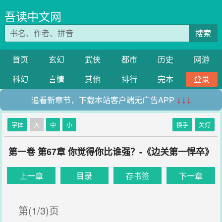
吾读中文网
搜索
首页
玄幻
武侠
都市
历史
网游
科幻
言情
其他
排行
完本
登录
追看新章节，下载本站客户端无广告APP
↓↓↓
字体
大
中
小
换手
关灯
第一卷 第67章 你觉得你比谁强？-《边关第一悍卒》
上一章
目录
存书签
下一章
第(1/3)页