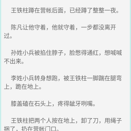
王铁柱蹲在营帐后面，已经蹲了整整一夜。
陈凡让他守着，他就守着，一步都没离开
过。
孙姓小兵被掐住脖子，脸憋得通红，想喊喊
不出来。
李姓小兵转身想跑，被王铁柱一脚踹在腿弯
上，跪在地上。
膝盖磕在石头上，疼得龇牙咧嘴。
王铁柱把两个人按在地上，卸了刀，用绳子
捆了，扔在营帐门口。