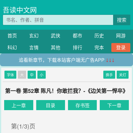
吾读中文网
搜索
首页
玄幻
武侠
都市
历史
网游
科幻
言情
其他
排行
完本
登录
追看新章节，下载本站客户端无广告APP
↓↓↓
字体
大
中
小
换手
关灯
第一卷 第52章 陈凡！你敢拦我？-《边关第一悍卒》
上一章
目录
存书签
下一章
第(1/3)页