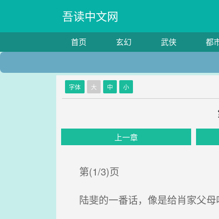
吾读中文网
首页
玄幻
武侠
都
字体
大
中
小
上一章
第(1/3)页
陆斐的一番话，像是给肖家父母