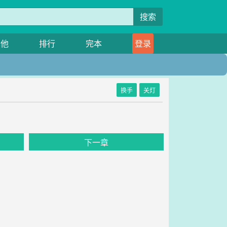
搜索
其他
排行
完本
登录
换手
关灯
》
下一章