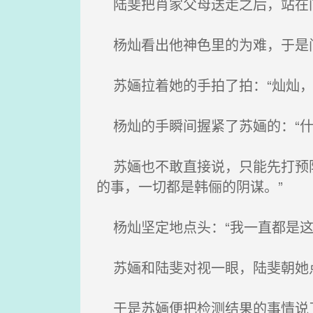
陆斐把肖家父母送走之后，站在门
杨灿看出他神色里的为难，于是问
苏婳拉着她的手拍了拍：“灿灿，
杨灿的手瞬间握紧了苏婳的：“什
苏婳也不敢直接说，只能先打预防
的事，一切都是韩俪的阴谋。”
杨灿坚定地点头：“我一直都是这
苏婳和陆斐对视一眼，陆斐朝她
于是苏婳便把检测结果的事情说