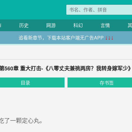
市
历史
网游
科幻
言情
追看新章节，下载本站客户端无广告APP
↓↓↓
第560章 重大打击-《八零丈夫兼祧两房？我转身嫁军少
目录
存书签
吃了一颗定心丸。