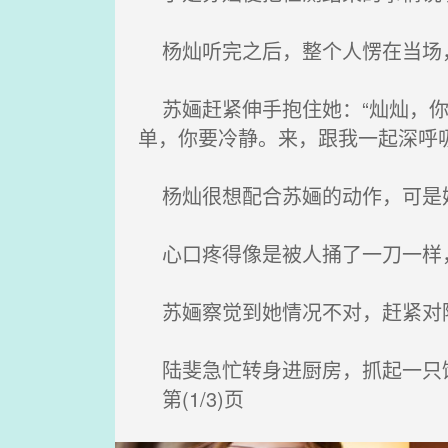
杨灿听完之后，整个人愣在当场，
苏婳赶紧伸手抱住她：“灿灿，你
单，你要冷静。来，跟我一起深呼
杨灿很想配合苏婳的动作，可是
心口疼得像是被人捅了一刀一样，
苏婳察觉到她情况不对，赶紧对陆
陆斐急忙转身进厨房，抓起一只
第(1/3)页