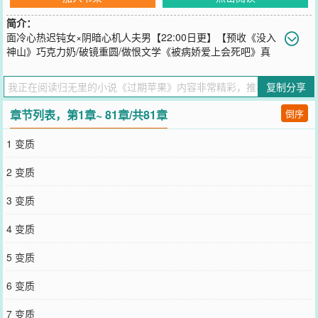
简介：
面冷心热迟钝女×阴暗心机人夫男【22:00日更】【预收《没入
神山》巧克力奶/破镜重圆/做恨文学《被病娇爱上会死吧》真
＊病娇杀人魔被训成恋爱脑】（1）在梁初楹跟暗恋对象确定关系的那
一天，她弟弟梁聿自杀了。她在梁聿的病床前流了几滴眼泪，尽管她
复制分享
认为自己和这个假弟弟的感情并不算好。而梁聿那次没能死成，从医
院被接回家以后，梁初楹发觉他看自己的眼神总是很奇怪。奇怪的暧
章节列表，第1章~ 81章/共81章
倒序
昧，奇怪又旺盛的占有欲。（2）梁聿跟梁初楹双双去外地上大学那
年，爸让他俩住一间房子。梁初楹看他不爽，说坚决不要跟他一起
1 变质
住。梁聿不动声色，勉强提上去的唇角一点点往下坠，等到梁初楹皱
眉回头看他，他又好脾气地笑起来。“姐姐是不是忘记了，你上初中、
2 变质
高中，每周的衣服都是我洗的，午饭都是我做给你的。”胳膊肘压上桌
面，他眉眼半弯，温和中带一点虚伪的笑，轻声念：“没有我在，姐姐
3 变质
怕是活不下去。”开始跟梁聿同居的那一天。她行李还没搬进去，就在
黑暗里听见大门咔哒一声响，竟然被反锁，梁聿懒洋洋靠在门边，一
4 变质
步步向她走来。梁初楹的牙一点一点咬紧，内心深感不妙。他满眼笑
意，没骨头似的搭着她的肩，像小时候睡在一张床上那样抓她的头发
5 变质
绕在手指上玩，一边笑一边发出气声：“讨厌我这么久，还是得依赖
我。”梁聿低睫睨视她，目光专注而痴迷：“别人做不到我这样，事事
6 变质
都为你，没你不能活。”#等等…我欧多多不是乖巧小天使吗怎么变成
阴沉大变态了##他都可以那我为什么……梁聿你疯了？！#
7 变质