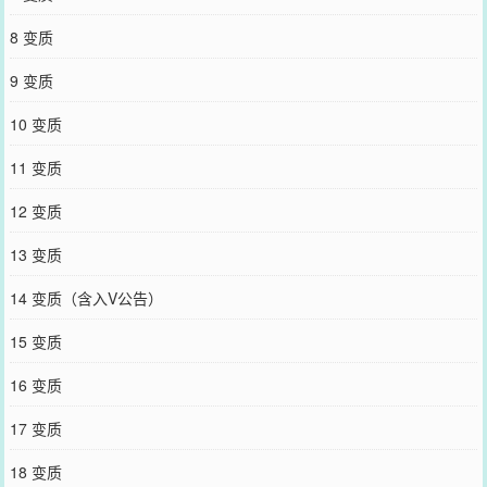
——————＊文案记录于2024.1.16（更新于2024.6.19，已截图）
＊无亲缘关系，无收养手续！成年前无越界、亲密行为，直接从成年
8 变质
后开始写的。（给审核看的，跪）＊一岁左右的年龄差，小说设定请
勿代入现实。＊1v1双c，he
9 变质
您要是觉得《
过期苹果
》还不错的话请不要忘记向您QQ群和微博微信
里的朋友推荐哦！
10 变质
11 变质
12 变质
13 变质
14 变质（含入V公告）
15 变质
16 变质
17 变质
18 变质