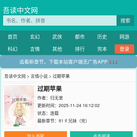
吾读中文网
搜索
首页
玄幻
武侠
都市
历史
网游
科幻
言情
其他
排行
完本
登录
追看新章节，下载本站客户端无广告APP
↓↓↓
吾读中文网
>
言情小说
> 过期苹果
过期苹果
作者：
归无里
更新时间：2025-11-24 16:12:02
状态：连载
最新章节：
81 if 兄妹（完）
加入书架
点击阅读