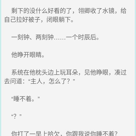
剩下的没什么好看的了，翎卿收了水镜，给
自己拉好被子，闭眼躺下。
一刻钟、两刻钟……一个时辰后。
他睁开眼睛。
系统在他枕头边上玩耳朵，见他睁眼，凑过
去问道：“主人，怎么了？”
“睡不着。”
“？”
你打了一早上哈欠，你跟我说你睡不着？