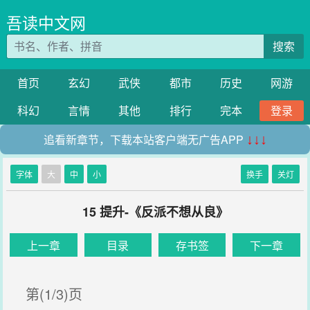
吾读中文网
搜索
首页
玄幻
武侠
都市
历史
网游
科幻
言情
其他
排行
完本
登录
追看新章节，下载本站客户端无广告APP
↓↓↓
字体
大
中
小
换手
关灯
15 提升-《反派不想从良》
上一章
目录
存书签
下一章
第(1/3)页