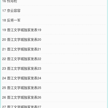
16 伶舟桁
王，就是要反野！”顺便拦着跳起来铲人的受宿舍：“操别拦我！我打
死他！狗东西，我还以为你真是好人，想拱我家白菜，没门！”怂且浪
17 奈云容容
甜滋滋团宠受x非常爱装的Bking攻
您要是觉得《
反派不想从良
》还不错的话请不要忘记向您QQ群和微博
18 反将一军
微信里的朋友推荐哦！
19 晋江文学城独家发表19
20 晋江文学城独家发表20
21 晋江文学城独家发表21
22 晋江文学城独家发表22
23 晋江文学城独家发表23
24 晋江文学城独家发表24
25 晋江文学城独家发表25
26 晋江文学城独家发表26
27 晋江文学城独家发表27