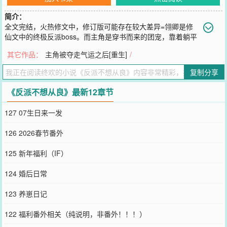
简介：
全文完结，火热修文中，修订版可能存在较大差异=翎卿是修
仙文中的终极反派boss。而主角是穿书而来的团宠，靠着躺平
咸鱼俘获无数大佬的喜爱，自带万人迷光环，引来无数腥风血雨。翎
其它作品：
主角被夺走气运之后[重生]
/
卿的父母好心收留被仇人追杀的主角。半夜仇人赶到，他的双亲惨
死，主角却靠着好运安然存活，被姗姗来迟的师门长辈接走。从此，
复制分享
主角在师门长辈的精心呵护下，逐渐成为一代天骄。而失去双亲的翎
卿时年八岁，靠着坑蒙拐骗勉强活了下来，最后被一个路过的魔头捡
《反派不想从良》最新12章节
走。本该惊艳修仙界的绝世天才沦为魔头炼药的试验品，过得生不如
死。从此黑化得一发不可收拾，走上和主角作对的道路。最后落得凄
127 07生日来一发
惨结局。翎卿被主角废去修为，被其他魔修吸食修为，死无全尸。系
统：“叮咚——恭喜宿主绑定拯救黑化反派系统，经过鉴定，宿主属于
126 2026春节番外
美强惨黑化反派，只要宿主停止作死行为，加入团宠主角的行列，就
可以免去惨死结局。”翎卿拿着由自己人生化成的书，不紧不慢地笑
125 新年福利（IF）
了：“三次。”系统：“？”“我居然失手了三次。”翎卿微笑，“但这一次，
我不会再失手了。”……死？谁在乎呢？-万宗大会上，主角一路好运
124 婚后日常
闯入决赛。按照剧本，他会被修仙界第一人收为唯一的弟子，受尽万
千宠爱。然而，谁也没想到的是，主角被一个无名小卒斩于剑下。正
123 养崽日记
当他捂着伤口万分委屈时，坐在高座的仙尊伸手一点。“我要他。”翎
卿缓缓抽出剑，唇边笑意更深，就要提出挑战，把主角最大的靠山一
122 福利番外相关（纯说明，非番外！！！）
并除了。谁知一抬眸。发现那仙尊指的是他。【小剧场】收徒现场，