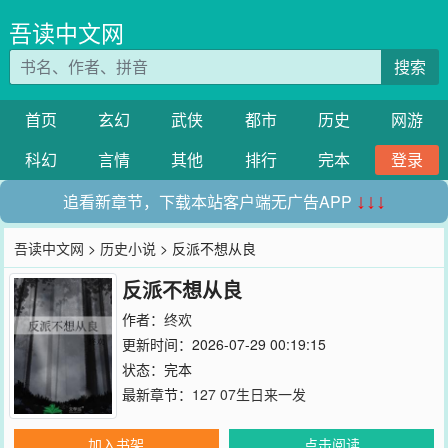
吾读中文网
搜索
首页
玄幻
武侠
都市
历史
网游
科幻
言情
其他
排行
完本
登录
追看新章节，下载本站客户端无广告APP
↓↓↓
吾读中文网
>
历史小说
> 反派不想从良
反派不想从良
作者：
终欢
更新时间：2026-07-29 00:19:15
状态：完本
最新章节：
127 07生日来一发
加入书架
点击阅读