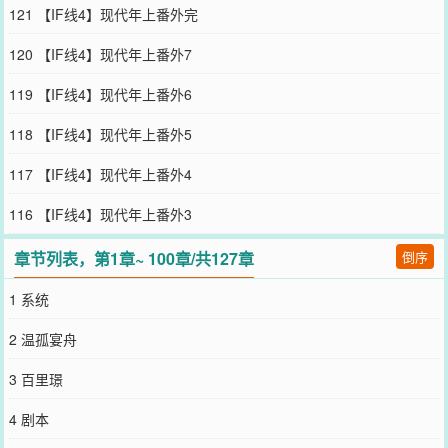
翎卿当着众人的面恶意传音：“仙尊知道自己看我的眼神像什么吗？”
121 【IF线4】现代年上番外完
他不辨喜怒地笑了声，声音却是温存的，“像我曾经的师尊、因爱生恨
背叛了我的下属、还有其他所有对我心怀觊觎的人。”众目睽睽之下，
120 【IF线4】现代年上番外7
白衣仙尊显出点出乎意料的神色。“啊……已经那么下流了吗？”他眨
了下眼。-一次大典，翎卿给亦无殊束发，亲昵地靠在他肩头，问他：
119 【IF线4】现代年上番外6
“师尊喜欢什么发髻呢？”那双杀出过血海的手扶着他肩膀，指尖贴着
颈部温热跳动的血管，笑意盈盈地看着镜子里清贵如神祇的仙尊。他
118 【IF线4】现代年上番外5
的系统吓疯了：“宿宿宿宿主，这可是第一仙尊！！！”翎卿答得十分
温柔，眉眼弯弯：“我就喜欢捏硬柿子。”他收紧虎口，剥夺对方喘息
117 【IF线4】现代年上番外4
的余地，细细品味着他最细微的神色变化。想看他失控，发疯。可最
后，那人转头吻上了他侧脸。-亦无殊看翎卿，是一只天真残忍野性为
116 【IF线4】现代年上番外3
生的兽，傲慢，坏脾气，不容忤逆，厌恶拒绝。无数人告诉他，这样
的存在，应该早点除掉。可他看着翎卿，希望他脾气再坏一点，再对
章节列表，第1章~ 100章/共127章
倒序
自己放肆一点，理所当然向他索取，习惯性地向他提出要求，永远不
用担心被他拒绝……永远离不开他。他愿意用血肉饲养这只以爱为生
1 系统
的怪物。-top癌晚期，美强惨黑化魔头受x情绪稳定的神经病神明攻年
上伪养成○【wb：晋江终欢】不定期掉落小段子qwq【阅读指南】●本
2 温孤宴舟
质还是主角被夺走了气运再抢回来，有气绝不憋着，有仇当场报，跟
主角对着干没有好下场，精神状态belike：谤讥于市朝闻寡人之耳者，
3 百里璟
赐自尽●高高在上的神明下神坛。前期有误会，伏笔多，前期相爱相
杀，但攻可以顶着误会当恋爱脑。●身心双洁，【划重点】攻喜欢且只
4 剧本
喜欢受，受同样，攻受锁死，禁拆逆，两个神经病谈恋爱，一个疯批
一个神经病，都不正常，不是什么好人。●受伪万人嫌，真万人迷，本