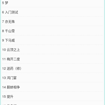
5 梦
文颜值战力巅峰。●我流修仙文，设定来自百度，部分私设，谢绝考
究。●爽文，为爽而爽。●感谢支持正版=v=！文案写于2023.6.23。挂
6 入门测试
挂预收～-《网恋到隔壁寝室后翻车了》-【轻松沙雕小甜文，又怂又
浪挂件瑶弟受x非常爱装Bking野王攻】-【文案在下方】时逾白在王者
7 亦无殊
峡谷“网恋”了一个野王大佬，天天对着人家喊老公。一开始，野王：
“嗯？？？？”一个月后，野王：“老婆早上好，吃早餐吗［红包］［转
8 千山雪
账］新赛季了来上分，老婆要玩我的号吗，刚拿的国标，骂你？怕什
么峡谷又不缺你一个演员。老婆（掉分）辛苦了喝奶茶吗……”俗话说
9 下马威
得好，喊上一个月，他自己都会觉得是你老公。时逾白美滋滋。然后
转过角，在宿舍狭长（且唯一）的过道上，迎面撞见昨晚才和他们宿
10 云顶之上
舍出去撸串喝酒笑成傻逼互认儿子的隔壁宿舍的好兄弟。好兄弟拿着
手机发语音，“老婆下课了吗？我刚到宿舍，晚上要不要一起玩，带你
11 梅开二度
放风筝。”然后松手发送。嗡——时逾白的手机进了新消息。时逾白两
眼一黑。不等他把人拉黑，他们宿舍进了新成员。当晚，两张床中间
12 送药（修）
的床帘被掀开，时逾白裹着被子怂成一团，沈卿尘卡着他的脸，“时同
学，你也不想让其他室友知道你天天叫我老公吧？”【小剧场】俩人刚
13 鸿门宴
认识的时候：受宿舍：“卧槽小白你叫谁老公呢？”攻宿舍：“卧槽沈卿
尘你个龟儿子背着我们有老婆了？还这么甜？？？！！狗日的我也
14 鹬蚌相争
要！！”攻搬宿舍后：受宿舍（美滋滋夹道欢迎）：“欢迎兄弟欢迎兄
弟，以后就是一家人了！”攻宿舍：“畜牲！有镇舍萌妹了还不够，还
15 提升
要挖我们舍草！”受宿舍：“自己留不住人关我们什么事略略略～”俩人
官宣后：攻宿舍：“我就知道好兄弟不会背叛我们呜呜，野王就是野